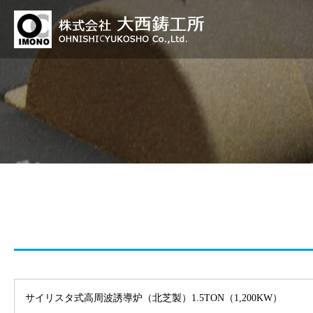
サイリスタ式高周波誘導炉（北芝製）1.5TON（1,200KW）